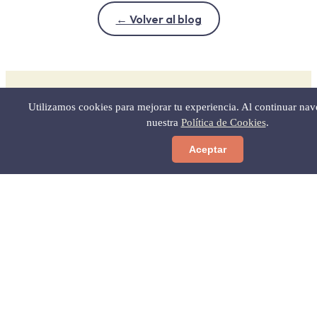
← Volver al blog
Utilizamos cookies para mejorar tu experiencia. Al continuar na
SIGUE EXPLORANDO
nuestra
Política de Cookies
.
Más en Níjar.net
Aceptar
Parque Natural Cabo de Gata-Níjar
Ocio Nocturno en Níjar
Viaje Familiar al Cabo de Gata: Itinerar
Cultura de Níjar y Cabo de Gata
Pueblos de Níjar