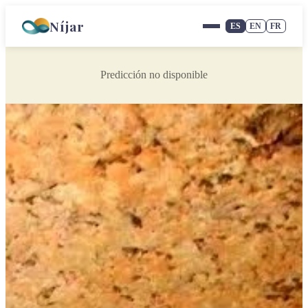
Níjar
ES
EN
FR
Predicción no disponible