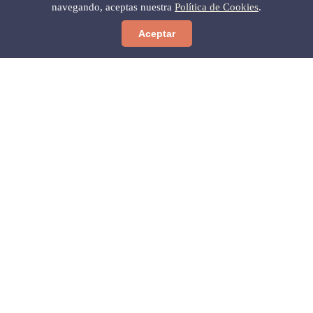
navegando, aceptas nuestra
Política de Cookies
.
Aceptar
Níjar
Tu guía completa del Parque Natural Cabo de Gata-
Níjar y el municipio de Níjar.
Descubre
Playas
Pueblos
Parque Natural
Cultura