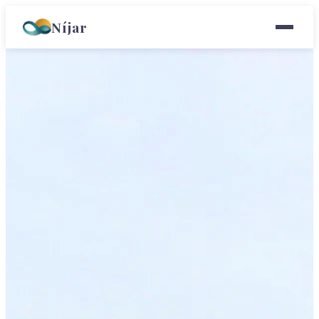
Níjar