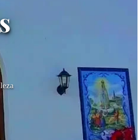
s
aleza