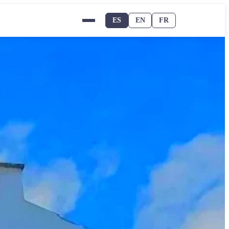
ES
EN
FR