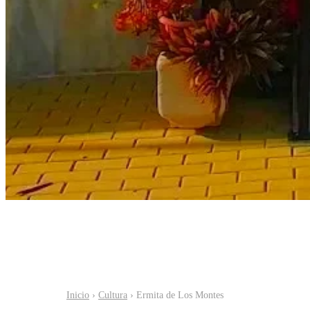
Inicio
›
Cultura
› Ermita de Los Montes