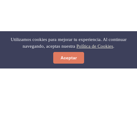
Utilizamos cookies para mejorar tu experiencia. Al continuar
← Volver a Cultura
navegando, aceptas nuestra
Política de Cookies
.
Aceptar
Ver web
Gratis para ti
Las 12 Calas Secretas del Cabo
de Gata
MEJOR HORA PARA IR Y CÓMO LLEGAR SIN