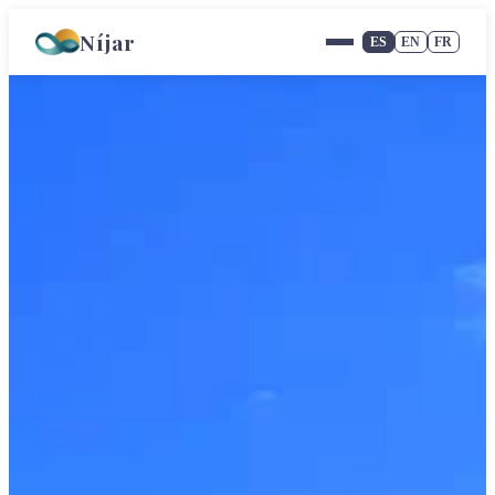
Níjar
ES
EN
FR