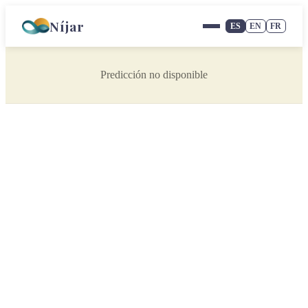
Níjar
ES
EN
FR
Predicción no disponible