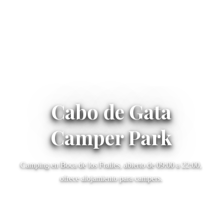
Cabo de Gata
Camper Park
Camping en Boca de los Frailes, abierto de 09:00 a 22:00,
ofrece alojamiento para campers.