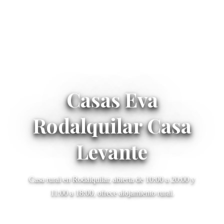
Casas Eva
Rodalquilar Casa
Levante
Casa rural en Rodalquilar, abierta de 10:00 a 20:00 y
11:00 a 18:00, ofrece alojamiento rural.