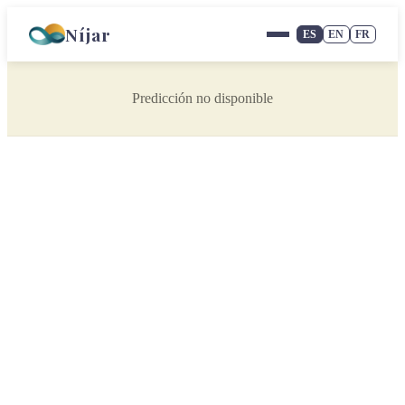
Níjar
ES
EN
FR
Predicción no disponible