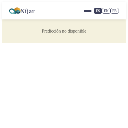
Níjar
ES
EN
FR
Predicción no disponible