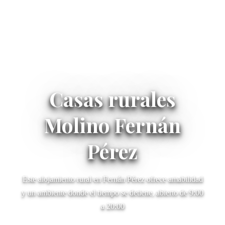
Casas rurales
Molino Fernán
Pérez
Este alojamiento rural en Fernán Pérez ofrece amabilidad
y un ambiente donde el tiempo se detiene, abierto de 9:00
a 20:00