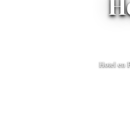
H
Hotel en P