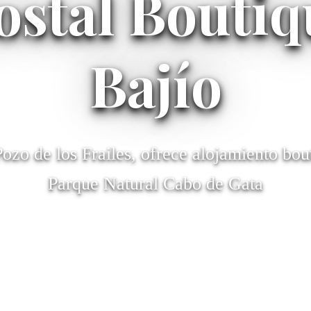
ostal Boutiq
Bajío
ozo de los Frailes, ofrece alojamiento bou
Parque Natural Cabo de Gata