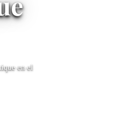
ue
tique en el