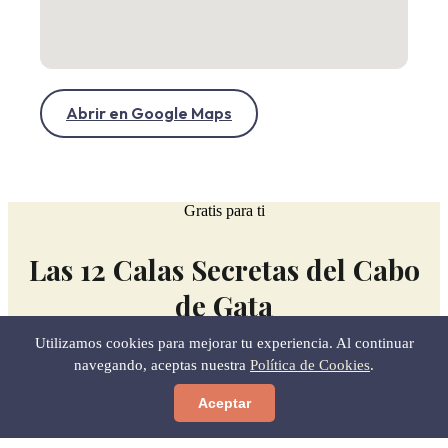
Abrir en Google Maps
Gratis para ti
Las 12 Calas Secretas del Cabo
de Gata
Utilizamos cookies para mejorar tu experiencia. Al continuar
navegando, aceptas nuestra
Política de Cookies
.
MEJOR HORA PARA IR Y CÓMO LLEGAR SIN
PERDERTE.
LA GUÍA QUE NO ENCONTRARÁS EN NINGÚN
Aceptar
OTRO SITIO.