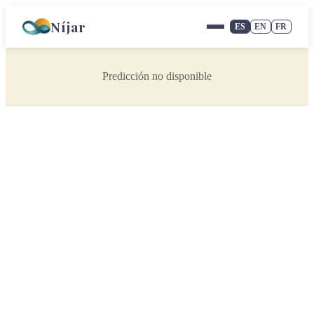
Níjar
ES
EN
FR
Predicción no disponible