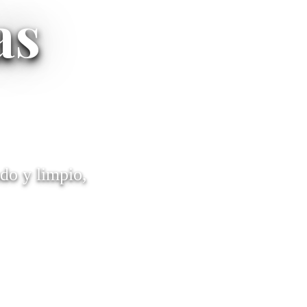
as
do y limpio,