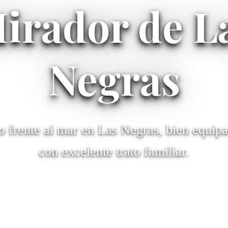
irador de L
Negras
 frente al mar en Las Negras, bien equipa
con excelente trato familiar.