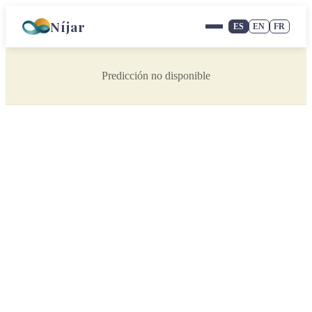
Níjar
ES
EN
FR
Predicción no disponible