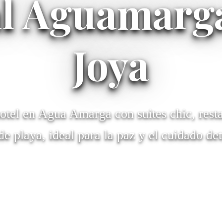
l Aguamarg
Joya
hotel en Agua Amarga con suites chic, resta
de playa, ideal para la paz y el cuidado det