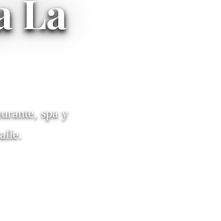
a La
urante, spa y
alle.