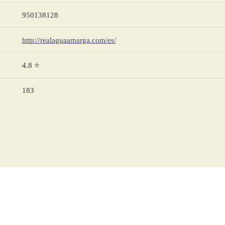
950138128
http://realaguaamarga.com/es/
4.8 ⭐
183