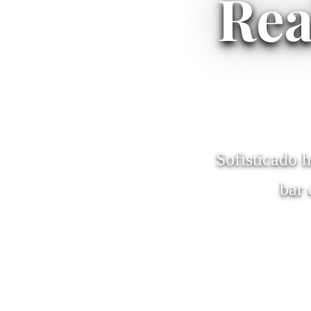
Rea
Sofisticado 
bar 