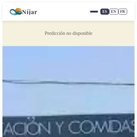
Níjar
ES
EN
FR
Predicción no disponible