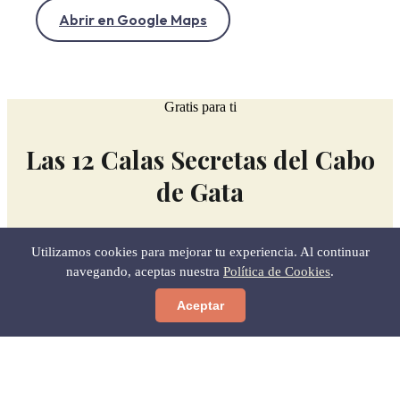
Abrir en Google Maps
Gratis para ti
Las 12 Calas Secretas del Cabo
de Gata
MEJOR HORA PARA IR Y CÓMO LLEGAR SIN
Utilizamos cookies para mejorar tu experiencia. Al continuar
PERDERTE.
navegando, aceptas nuestra
Política de Cookies
.
LA GUÍA QUE NO ENCONTRARÁS EN NINGÚN
OTRO SITIO.
Aceptar