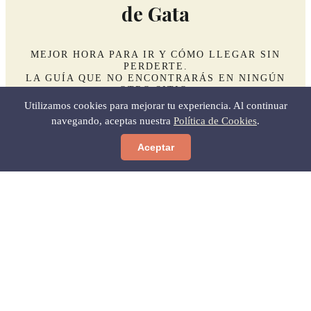
de Gata
MEJOR HORA PARA IR Y CÓMO LLEGAR SIN
PERDERTE.
LA GUÍA QUE NO ENCONTRARÁS EN NINGÚN
OTRO SITIO.
Utilizamos cookies para mejorar tu experiencia. Al continuar
navegando, aceptas nuestra
Política de Cookies
.
Aceptar
Quiero la guía
Sin spam. Baja cuando quieras.
Níjar