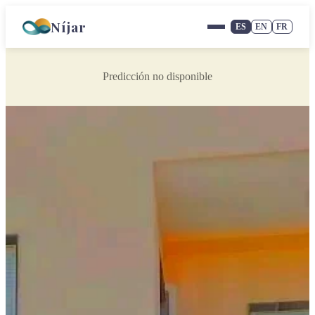
Níjar
ES
EN
FR
Predicción no disponible