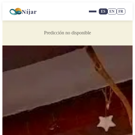
Níjar
ES
EN
FR
Predicción no disponible