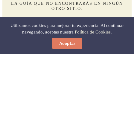
LA GUÍA QUE NO ENCONTRARÁS EN NINGÚN
OTRO SITIO.
Utilizamos cookies para mejorar tu experiencia. Al continuar
navegando, aceptas nuestra
Política de Cookies
.
Aceptar
Quiero la guía
Sin spam. Baja cuando quieras.
Níjar
Tu guía completa del Parque Natural Cabo de Gata-
Níjar y el municipio de Níjar.
Descubre