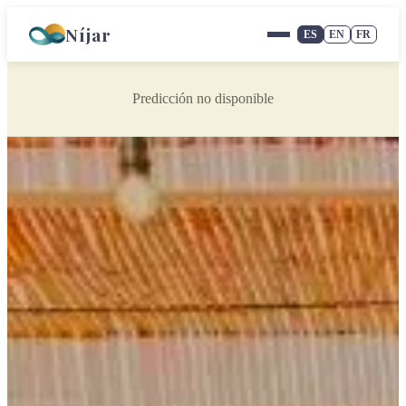
Níjar
ES
EN
FR
Predicción no disponible