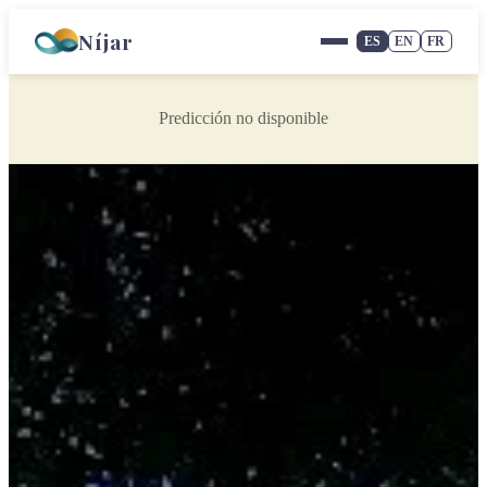
Níjar
ES
EN
FR
Predicción no disponible