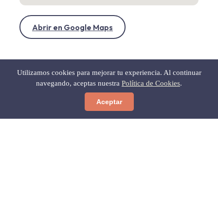
Abrir en Google Maps
Utilizamos cookies para mejorar tu experiencia. Al continuar
navegando, aceptas nuestra
Política de Cookies
.
Aceptar
← Volver a Gastronomía
Gratis para ti
Las 12 Calas Secretas del Cabo
de Gata