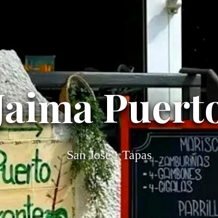
Jaima Puert
San José · Tapas