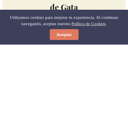
de Gata
Utilizamos cookies para mejorar tu experiencia. Al continuar
navegando, aceptas nuestra
Política de Cookies
.
MEJOR HORA PARA IR Y CÓMO LLEGAR SIN
PERDERTE.
LA GUÍA QUE NO ENCONTRARÁS EN NINGÚN
Aceptar
OTRO SITIO.
Quiero la guía
Sin spam. Baja cuando quieras.
Níjar