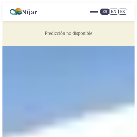
Níjar
ES
EN
FR
Predicción no disponible