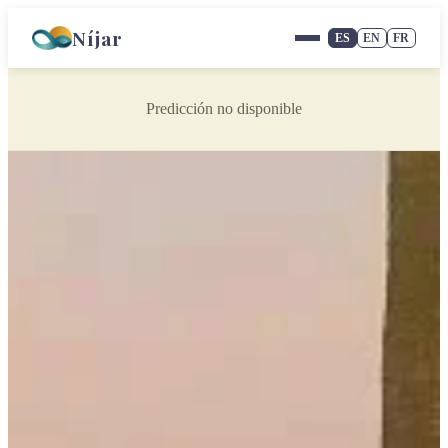
Níjar
ES
EN
FR
Predicción no disponible