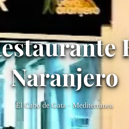
estaurante 
Naranjero
El Cabo de Gata · Mediterranea