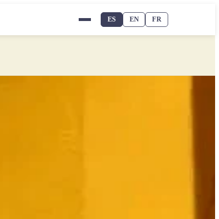
ES
EN
FR