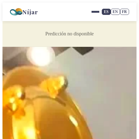
Níjar
ES
EN
FR
Predicción no disponible