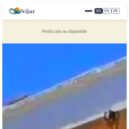
Níjar
ES
EN
FR
Predicción no disponible