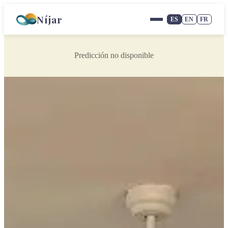
Níjar
ES
EN
FR
Predicción no disponible