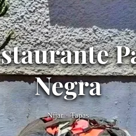
staurante P
Negra
Níjar · Tapas