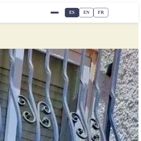
ES
EN
FR