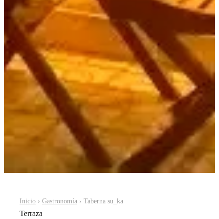
Inicio
›
Gastronomía
› Taberna su_ka
Terraza