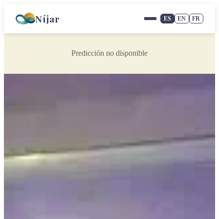
Níjar
ES
EN
FR
Predicción no disponible