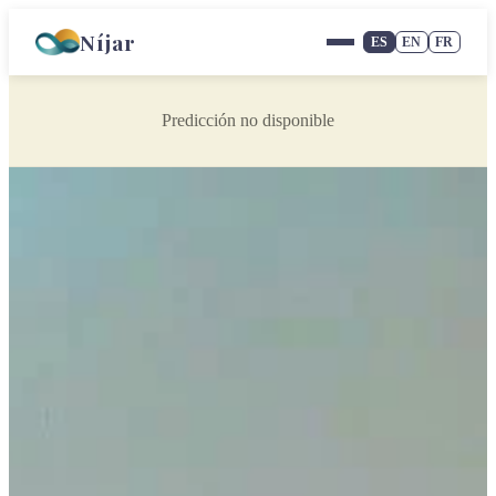
Níjar
ES
EN
FR
Predicción no disponible