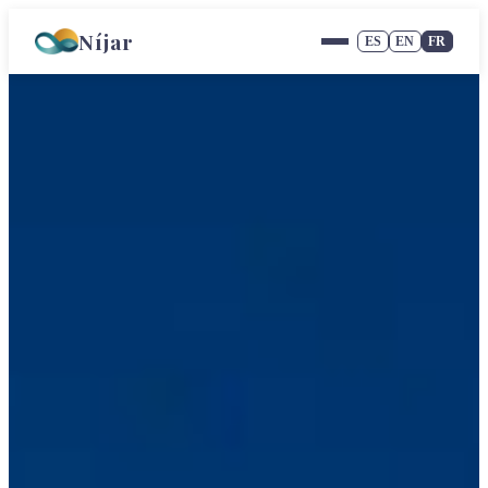
Níjar
ES
EN
FR