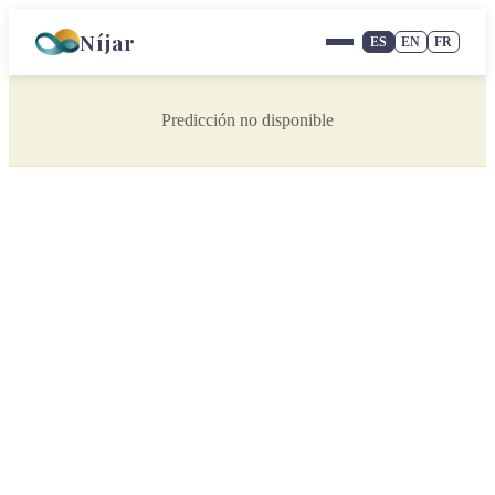
Níjar
ES
EN
FR
Predicción no disponible