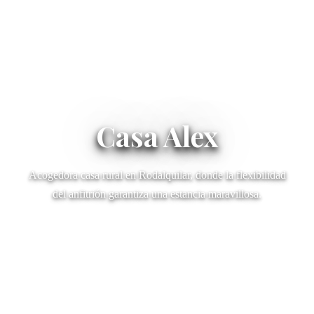
Casa Alex
Acogedora casa rural en Rodalquilar, donde la flexibilidad
del anfitrión garantiza una estancia maravillosa.