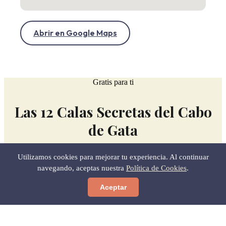
Abrir en Google Maps
Gratis para ti
Las 12 Calas Secretas del Cabo
de Gata
Utilizamos cookies para mejorar tu experiencia. Al continuar
MEJOR HORA PARA IR Y CÓMO LLEGAR SIN
navegando, aceptas nuestra
Política de Cookies
.
PERDERTE.
LA GUÍA QUE NO ENCONTRARÁS EN NINGÚN
OTRO SITIO.
Aceptar