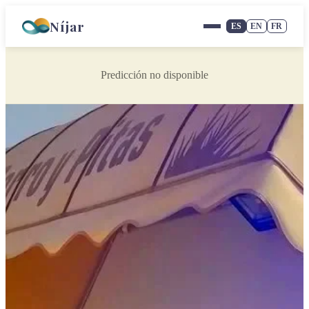
Níjar
ES
EN
FR
Predicción no disponible