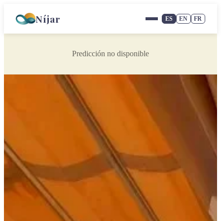
Níjar
ES
EN
FR
Predicción no disponible