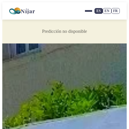
Níjar
ES
EN
FR
Predicción no disponible