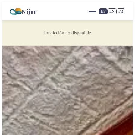
Níjar
ES
EN
FR
Predicción no disponible