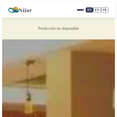
Níjar
ES
EN
FR
Predicción no disponible