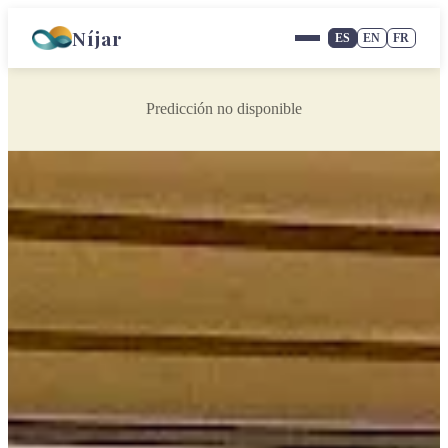
Níjar
ES
EN
FR
Predicción no disponible