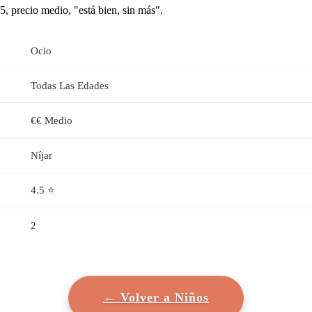
5, precio medio, "está bien, sin más".
Ocio
Todas Las Edades
€€ Medio
Níjar
4.5 ⭐
2
← Volver a Niños