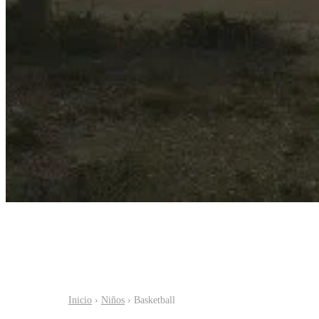
Inicio
›
Niños
› Basketball