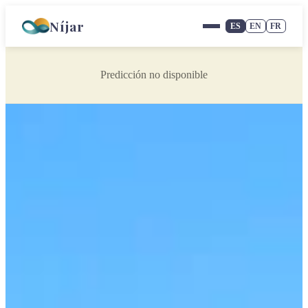
Níjar
ES
EN
FR
Predicción no disponible