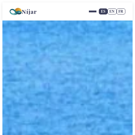
Níjar
ES
EN
FR