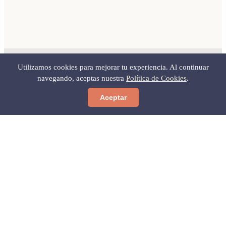
Utilizamos cookies para mejorar tu experiencia. Al continuar
navegando, aceptas nuestra
Política de Cookies
.
PUNTOS DE INTERÉS
Aceptar
Explora El Cabo de
Gata
🏖️ Playas
🍽️ Restaurantes
🏨 Alojamientos
+
−