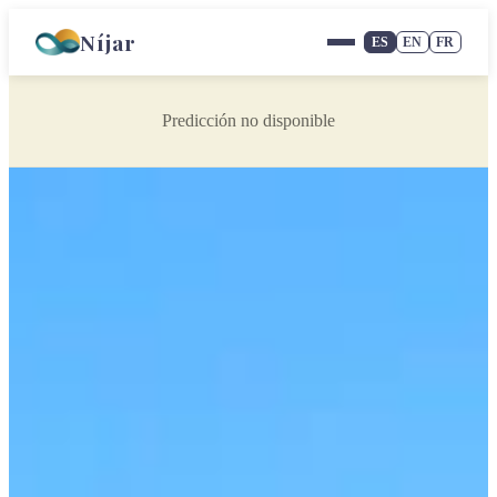
Níjar
ES
EN
FR
Predicción no disponible